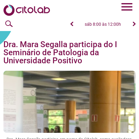
seg à sex das 8:00h às 18:00h
sáb 8:00 às 12:00h
Dra. Mara Segalla participa do I
Seminário de Patologia da
Universidade Positivo
19/11/2022