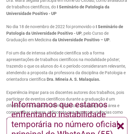
Dra. Mara Segalla participa em nome do Citolab, como avaliadora
de trabalhos científicos, do
I Seminário de Patologia da
Universidade Positivo - UP
No dia 18 de novembro de 2022 foi promovido o
I Seminário de
Patologia da Universidade Positivo - UP
, pelo Curso de
Graduação em Medicina
da
Universidade Positivo – UP
.
Foi um dia de intensa atividade científica sob a forma
apresentações de trabalhos científicos na modalidade pôster;
trazendo o que os alunos do 4.o período consideraram relevante,
atendendo a proposta da professora da disciplina de Patologia e
orientadora científica
Dra. Mineia A. S. Malaquias.
Experiência ímpar para os discentes autores dos trabalhos, pois
participar de eventos científicos durante a graduação é um
Informamos que estamos
diferencial no currículo. Além de buscar atualização na área e
enfrentando instabilidade
compartilhar saberes, o discente que passa por vivências como
essas consegue ampliar a visão da futura profissão.
×
temporária no número oficial
Na ocasião, foram submetidos 79 trabalhos. O Citolab