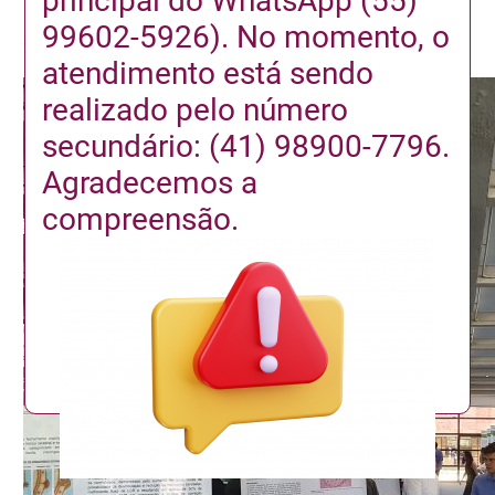
principal do WhatsApp (55)
Laboratório parabeniza os organizadores e participantes pelo
99602-5926). No momento, o
sucesso do evento.
atendimento está sendo
realizado pelo número
secundário: (41) 98900-7796.
Agradecemos a
compreensão.