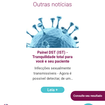
Outras notícias
Painel DST (IST) -
Tranquilidade total para
você e seu paciente
Infecções sexualmente
transmissíveis - Agora é
possível detectar, de uma
única vez, seis diferentes
patógenos com o Painel
Leia +
DST/IST.
Consulte seu resultado