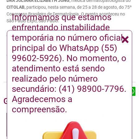
DRA JULIANA ELIZABETH JUNG,
médica dermatopatologista do
CITOLAB,
participou, nesta semana, de 25 a 28 de agosto, do 75º
Congresso Brasileiro de Dermatologia. O evento aconteceu no
Informamos que estamos
São Paulo Expo, São Paulo.
enfrentando instabilidade
×
A edição 2022 do evento teve como tema, “Novos Horizontes na
temporária no número oficial
Dermatologia” e contou com vários palestrantes internacionais,
principal do WhatsApp (55)
reunindo novidades da especialidade apresentadas nos maiores
congressos do mundo.
99602-5926). No momento, o
atendimento está sendo
realizado pelo número
secundário: (41) 98900-7796.
Agradecemos a
Galeria de fotos
compreensão.