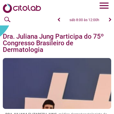
seg à sex das 8:00h às 18:00h
sáb 8:00 às 12:00h
Dra. Juliana Jung Participa do 75º
Congresso Brasileiro de
Dermatologia
27/08/2022