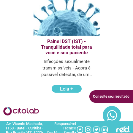
Painel DST (IST) -
Tranquilidade total para
você e seu paciente
Infecções sexualmente
transmissíveis - Agora é
possível detectar, de uma
única vez, seis diferentes
patógenos com o Painel
Leia +
DST/IST.
Consulte seu resultado
Av. Vicente Machado,
Responsável
1150 - Batel - Curitiba -
Técnico
Pr - Brasil
-
(41) 3222-
Dra Mara Segalla