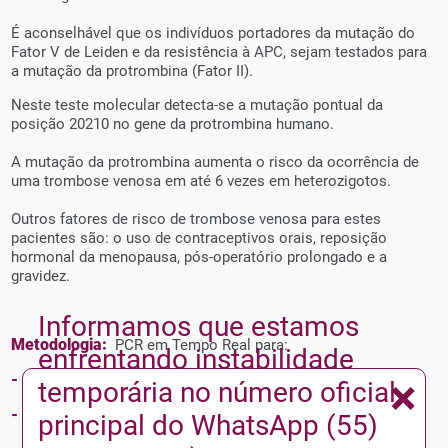
É aconselhável que os indivíduos portadores da mutação do
Fator V de Leiden e da resistência à APC, sejam testados para
a mutação da protrombina (Fator II).
Neste teste molecular detecta-se a mutação pontual da
posição 20210 no gene da protrombina humano.
A mutação da protrombina aumenta o risco da ocorrência de
uma trombose venosa em até 6 vezes em heterozigotos.
Outros fatores de risco de trombose venosa para estes
pacientes são: o uso de contraceptivos orais, reposição
hormonal da menopausa, pós-operatório prolongado e a
gravidez.
Informamos que estamos
Metodologia:
PCR em Tempo Real para:
enfrentando instabilidade
×
-
Fator V de Leiden
temporária no número oficial
-
Gene da Metilenotetrahidrofolato Redutase
principal do WhatsApp (55)