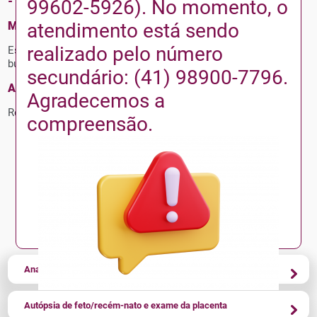
-
Gene mutante da Protrombina
99602-5926). No momento, o
atendimento está sendo
Material:
realizado pelo número
Escovado Endocervical conservado em Surepath,
esfregaço
bucal ou amostra de sangue periférico.
secundário: (41) 98900-7796.
Armazenamento:
Agradecemos a
Refrigerado 2-8ºC
compreensão.
Conheça outros exames
Anatomopatológico /Biópsias /Peças cirúrgicas
Autópsia de feto/recém-nato e exame da placenta