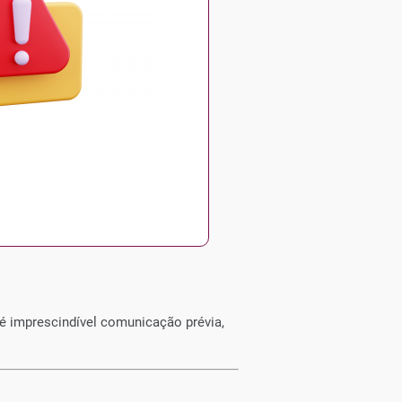
o peso ou idade gestacional.
ue demandem investigação forense, o
é imprescindível comunicação prévia,