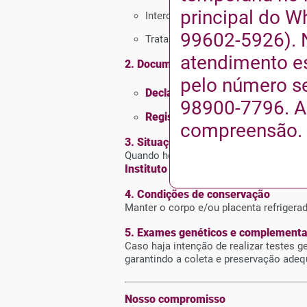
principal do W
Intercorrências maternas e fetais
99602-5926). 
Tratamentos institucionais recente
atendimento es
2. Documentação necessária
pelo número se
Declaração de Óbito (todas as vi
98900-7796. 
Registro de Nascimento e/ou De
compreensão.
3. Situações que requerem avaliaçã
Quando houver dúvida quanto à possibil
Instituto Médico-Legal
deve ser acion
4. Condições de conservação
Manter o corpo e/ou placenta refrigerad
5. Exames genéticos e complementa
Caso haja intenção de realizar testes
garantindo a coleta e preservação ade
Nosso compromisso