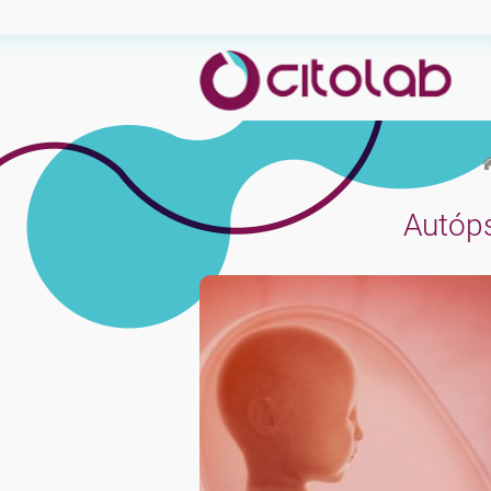
sáb 8:00 às 12:00h
seg à sex das 8:00
Autóps