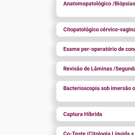
Anatomopatológico /Biópsias
Citopatológico cérvico-vagin
Exame per-operatório de con
Revisão de Lâminas /Segunda
Bacterioscopia sob imersão 
Captura Híbrida
Co-Teste (Citologia Líquida +