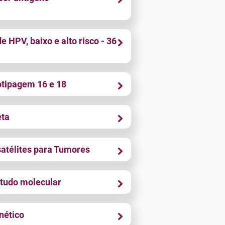
 HPV, baixo e alto risco - 36
otipagem 16 e 18
eta
satélites para Tumores
tudo molecular
nético