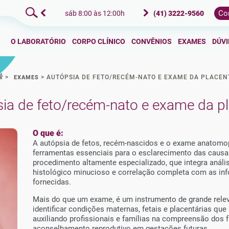
Co
h às 18:00h
sáb 8:00 às 12:00h
(41) 3222-9560
seg à sex das 8:00h às
O LABORATÓRIO
CORPO CLÍNICO
CONVÊNIOS
EXAMES
DÚV
>
>
AUTÓPSIA DE FETO/RECÉM-NATO E EXAME DA PLACEN
EXAMES
ia de feto/recém-nato e exame da p
O que é:
A autópsia de fetos, recém-nascidos e o exame anatomo
ferramentas essenciais para o esclarecimento das causas
procedimento altamente especializado, que integra anál
histológico minucioso e correlação completa com as inf
fornecidas.
Mais do que um exame, é um instrumento de grande relev
identificar condições maternas, fetais e placentárias qu
auxiliando profissionais e famílias na compreensão dos
aconselhamento reprodutivo em gestações futuras.