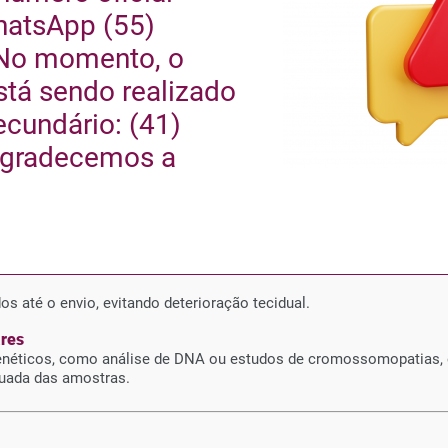
hatsApp (55)
No momento, o
s
tá sendo realizado
cundário: (41)
as)
para natimortos com > 500 g, > 20 semanas ou ≥ 25 cm.
Agradecemos a
claração de Nascido Vivo
para recém-natos, independentemente d
o pelo IML
idade de evento violento, falha assistencial, ou circunstâncias q
ado antes do envio ao laboratório.
os até o envio, evitando deterioração tecidual.
res
 genéticos, como análise de DNA ou estudos de cromossomopatias, 
quada das amostras.