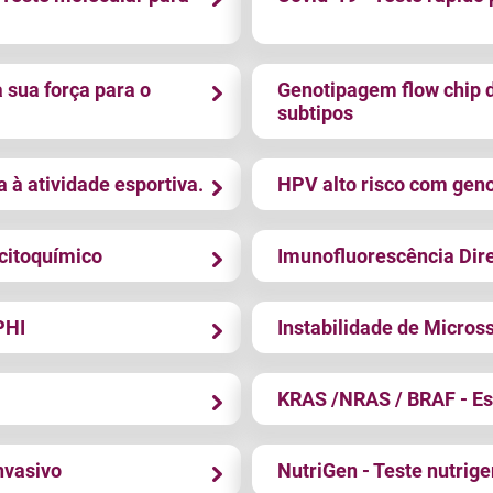
a sua força para o
Genotipagem flow chip de
subtipos
 à atividade esportiva.
HPV alto risco com gen
citoquímico
Imunofluorescência Dir
PHI
Instabilidade de Micros
KRAS /NRAS / BRAF - Es
nvasivo
NutriGen - Teste nutrige