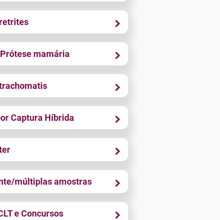
retrites
 Prótese mamária
trachomatis
or Captura Híbrida
ter
ante/múltiplas amostras
CLT e Concursos