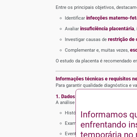
Entre os principais objetivos, destacam
infecções materno-fet
Identificar
insuficiência placentária
Avaliar
,
restrição de
Investigar causas de
esc
Complementar e, muitas vezes,
O estudo da placenta é recomendado 
Informações técnicas e requisitos n
Para garantir qualidade diagnóstica e v
1. Dados clínicos obrigatórios
A análise somente atinge seu potenci
Informamos q
História obstétrica
enfrentando in
Exames laboratoriais e ultrassonog
temporária no 
Eventos do parto