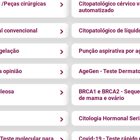
 /Peças cirúrgicas
Citopatológico cérvico v
automatizado
al convencional
Citopatológico de líqui
gelação
Punção aspirativa por a
 opinião
AgeGen - Teste Dermat
oleosa
BRCA1 e BRCA2 - Sequ
de mama e ovário
Citologia Hormonal Ser
 Teste molecular para
Covid-19 - Teste rápido 