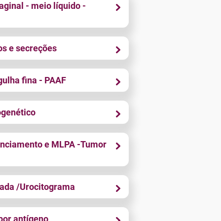
aginal - meio líquido -
dos e secreções
gulha fina - PAAF
ogenético
enciamento e MLPA -Tumor
iada /Urocitograma
por antígeno