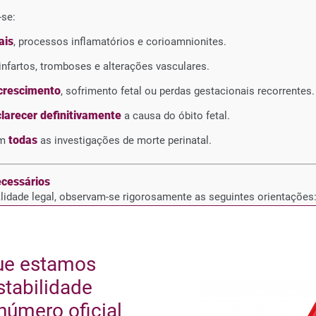
-se:
ais
, processos inflamatórios e corioamnionites.
 infartos, tromboses e alterações vasculares.
 crescimento
, sofrimento fetal ou perdas gestacionais recorrentes.
larecer definitivamente
a causa do óbito fetal.
todas
em
as investigações de morte perinatal.
ecessários
alidade legal, observam-se rigorosamente as seguintes orientações
al quando acompanhada de informações completas sobre:
ue estamos
stabilidade
ráficos
número oficial