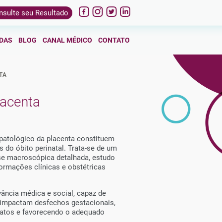
nsulte seu Resultado
 18:00h
sáb 8:00 às 12:00h
IDAS
BLOG
CANAL MÉDICO
CONTATO
TA
lacenta
patológico da placenta constituem
 do óbito perinatal. Trata-se de um
ise macroscópica detalhada, estudo
ormações clínicas e obstétricas
ância médica e social, capaz de
e impactam desfechos gestacionais,
 fatos e favorecendo o adequado